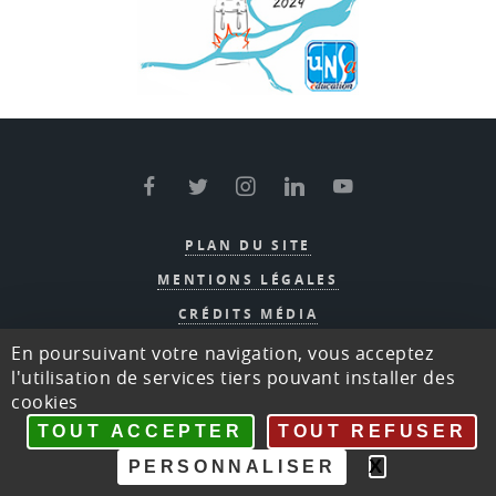
Facebook
Twitter
Instagram
Linkedin
Youtube
PLAN DU SITE
MENTIONS LÉGALES
CRÉDITS MÉDIA
©UNSA-ÉDUCATION
En poursuivant votre navigation, vous acceptez
l'utilisation de services tiers pouvant installer des
SITE DE GESTION CONGRÈS
cookies
TOUT ACCEPTER
TOUT REFUSER
X
MASQUE
PERSONNALISER