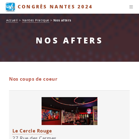
CONGRÈS NANTES 2024
Accueil
>
Nantes Pratique
>
Nos afters
NOS AFTERS
Nos coups de coeur
Le Cercle Rouge
27 Rue des Carmes